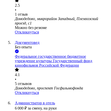
2.5
•
1
отзыв
Домодедово, микрорайон Западный, Племхозский
проезд, с1
Можно без резюме
Откликнуться
Документовед
Без опыта
Федеральное государственное бюджетное
учреждение культуры Государственный фонд
кинофильмов Российской Федерации
4.1
•
5
отзывов
Домодедово, проспект Госфильмофонда
Откликнуться
Администратор в отель
6 000
₽
за смену,
на руки