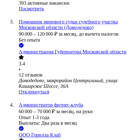
393
активные вакансии
Посмотреть
Помощник мирового судьи судебного участка
Московской области (Домодедово)
90 000
–
120 000
₽
за месяц,
до вычета налогов
Без опыта
Администрация Губернатора Московской области
3.4
•
12
отзывов
Домодедово, микрорайон Центральный, улица
Каширское Шоссе, 36А
Откликнуться
Администратор фитнес-клуба
60 000
–
70 000
₽
за месяц,
на руки
Опыт 1-3 года
Выплаты: Два раза в месяц
ООО
Горилла Клаб