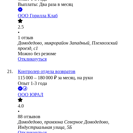
Выплаты: Два раза в месяц
ООО
Горилла Клаб
2.5
•
1
отзыв
Домодедово, микрорайон Западный, Племхозский
проезд, с1
Можно без резюме
Откликнуться
Контролер отдела возвратов
115 000
–
180 000
₽
за месяц,
на руки
Опыт 1-3 года
ООО
ЮРАЛ
4.0
•
88
отзывов
Домодедово, промзона Северное Домодедово,
Индустриальная улица, 5Б
Откликнуться