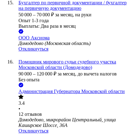
Бухгалтер по первичной документации / бухгалтер
на первичную документацию
50 000
–
70 000
₽
за месяц,
на руки
Опыт 1-3 года
Выплаты: Два раза в месяц
ООО
Аксиома
Домодедово (Московская область)
Откликнуться
Помощник мирового судьи судебного участка
Московской области (Домодедово)
90 000
–
120 000
₽
за месяц,
до вычета налогов
Без опыта
Администрация Губернатора Московской области
3.4
•
12
отзывов
Домодедово, микрорайон Центральный, улица
Каширское Шоссе, 36А
Откликнуться