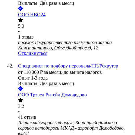
Выплаты: Два раза в месяц
ООО
НВО24
5.0
•
1
отзыв
посёлок Государственного племенного завода
Константиново, Объездной проезд, 12
Откликнуться
Специалист по подбору персонала/HR/Рекрутер
от
110 000
₽
за месяц,
до вычета налогов
Опыт 1-3 года
Выплаты: Два раза в месяц
ООО
Трэвел Ритейл Домодедово
3.2
•
41
отзыв
Ленинский городской округ, Зона придорожного
сервиса автодороги МКАД - аэропорт Домодедово,
вл2с1