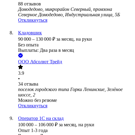
88
отзывов
Домодедово, микрорайон Северный, промзона
Северное Домодедово, Индустриальная улица, 5Б
Откликнуться
Кладовщик
90 000
–
130 000
₽
за месяц,
на руки
Без опыта
Выплаты: Два раза в месяц
ООО
Абсолют Трейд
3.9
•
34
отзыва
поселок городского типа Горки Ленинские, Зелёное
шоссе, 2
Можно без резюме
Откликнуться
Оператор 1С на склад
100 000
–
106 000
₽
за месяц,
на руки
Опыт 1-3 года