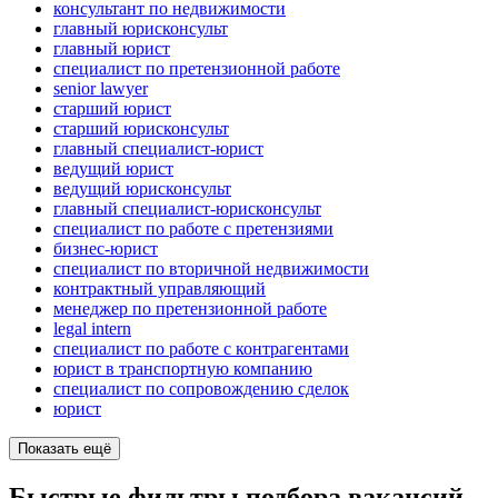
консультант по недвижимости
главный юрисконсульт
главный юрист
специалист по претензионной работе
senior lawyer
старший юрист
старший юрисконсульт
главный специалист-юрист
ведущий юрист
ведущий юрисконсульт
главный специалист-юрисконсульт
специалист по работе с претензиями
бизнес-юрист
специалист по вторичной недвижимости
контрактный управляющий
менеджер по претензионной работе
legal intern
специалист по работе с контрагентами
юрист в транспортную компанию
специалист по сопровождению сделок
юрист
Показать ещё
Быстрые фильтры подбора вакансий