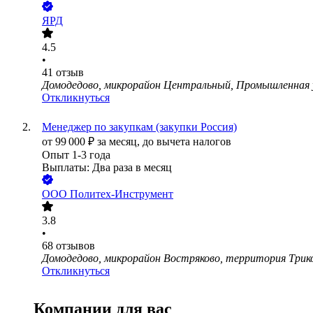
ЯРД
4.5
•
41
отзыв
Домодедово, микрорайон Центральный, Промышленная у
Откликнуться
Менеджер по закупкам (закупки Россия)
от
99 000
₽
за месяц,
до вычета налогов
Опыт 1-3 года
Выплаты: Два раза в месяц
ООО
Политех-Инструмент
3.8
•
68
отзывов
Домодедово, микрорайон Востряково, территория Трико
Откликнуться
Компании для вас