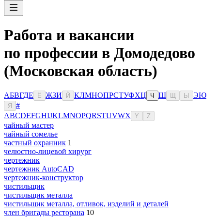
Работа и вакансии
по профессии в Домодедово
(Московская область)
А
Б
В
Г
Д
Е
Ж
З
И
К
Л
М
Н
О
П
Р
С
Т
У
Ф
Х
Ц
Ш
Э
Ю
Ё
Й
Ч
Щ
Ы
#
Я
A
B
C
D
E
F
G
H
I
J
K
L
M
N
O
P
Q
R
S
T
U
V
W
X
Y
Z
чайный мастер
чайный сомелье
частный охранник
1
челюстно-лицевой хирург
чертежник
чертежник AutoCAD
чертежник-конструктор
чистильщик
чистильщик металла
чистильщик металла, отливок, изделий и деталей
член бригады ресторана
10