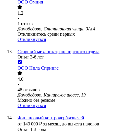
ООО
Омния
1.2
•
1
отзыв
Домодедово, Станционная улица, 3Ас4
Откликнитесь среди первых
Откликнуться
Старший механик транспортного отдела
Опыт 3-6 лет
ООО
Нила Спрингс
4.0
•
48
отзывов
Домодедово, Каширское шоссе, 19
Можно без резюме
Откликнуться
Финансовый контролер/казначей
от
149 000
₽
за месяц,
до вычета налогов
Опыт 1-3 года