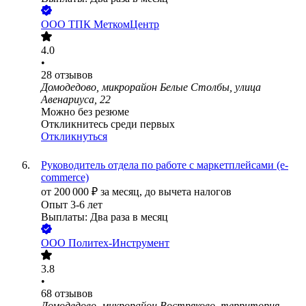
ООО
ТПК МеткомЦентр
4.0
•
28
отзывов
Домодедово, микрорайон Белые Столбы, улица
Авенариуса, 22
Можно без резюме
Откликнитесь среди первых
Откликнуться
Руководитель отдела по работе с маркетплейсами (e-
commerce)
от
200 000
₽
за месяц,
до вычета налогов
Опыт 3-6 лет
Выплаты: Два раза в месяц
ООО
Политех-Инструмент
3.8
•
68
отзывов
Домодедово, микрорайон Востряково, территория