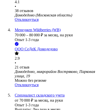
4.1
•
38
отзывов
Домодедово (Московская область)
Откликнуться
Менеджер Wildberries (WB)
70 000
–
80 000
₽
за месяц,
на руки
Опыт 1-3 года
ООО
СеДеК Домодедово
2.9
•
21
отзыв
Домодедово, микрорайон Востряково, Парковая
улица, 19
Можно без резюме
Откликнуться
Специалист складского учета
от
70 000
₽
за месяц,
на руки
Опыт 1-3 года
Выплаты: Два раза в месяц