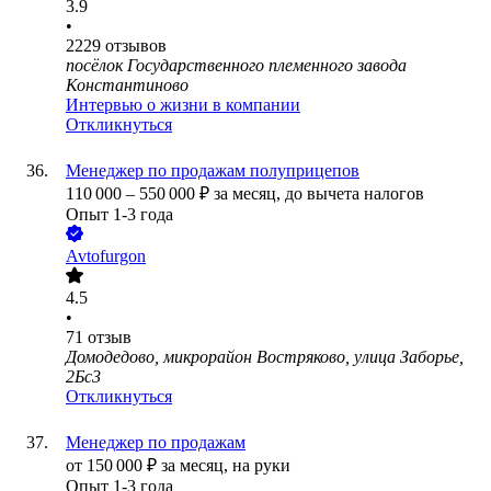
3.9
•
2229
отзывов
посёлок Государственного племенного завода
Константиново
Интервью о жизни в компании
Откликнуться
Менеджер по продажам полуприцепов
110 000
–
550 000
₽
за месяц,
до вычета налогов
Опыт 1-3 года
Avtofurgon
4.5
•
71
отзыв
Домодедово, микрорайон Востряково, улица Заборье,
2Бс3
Откликнуться
Менеджер по продажам
от
150 000
₽
за месяц,
на руки
Опыт 1-3 года