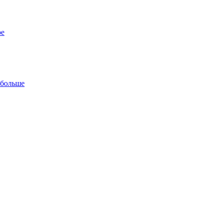
ре
 больше