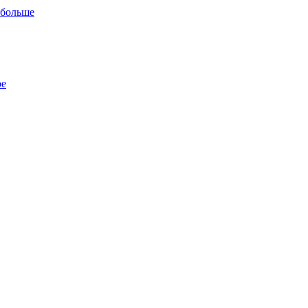
 больше
ре