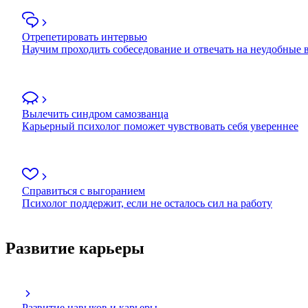
Отрепетировать интервью
Научим проходить собеседование и отвечать на неудобные
Вылечить синдром самозванца
Карьерный психолог поможет чувствовать себя увереннее
Справиться с выгоранием
Психолог поддержит, если не осталось сил на работу
Развитие карьеры
Развитие навыков и карьеры