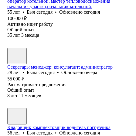
оператор котельной, мастер тепловодоснабжения ,
начальник участка,начальник котельной.
55
лет
•
Был
сегодня
•
Обновлено
сегодня
100 000
₽
Активно ищет работу
Общий опыт
35
лет
3
месяца
Секретарь; менеджер; консультант; администратор
28
лет
•
Была
сегодня
•
Обновлено
вчера
55 000
₽
Рассматривает предложения
Общий опыт
8
лет
11
месяцев
Кладовщик комплектовщик водитель погрузчика
56
лет
•
Был
сегодня
•
Обновлено
сегодня