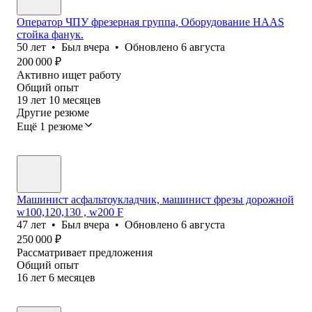
Оператор ЧПУ фрезерная группа, Оборудование HAAS
стойка фанук.
50
лет
•
Был
вчера
•
Обновлено
6 августа
200 000
₽
Активно ищет работу
Общий опыт
19
лет
10
месяцев
Другие резюме
Ещё 1 резюме
Машинист асфальтоукладчик, машинист фрезы дорожной
w100,120,130 , w200 F
47
лет
•
Был
вчера
•
Обновлено
6 августа
250 000
₽
Рассматривает предложения
Общий опыт
16
лет
6
месяцев