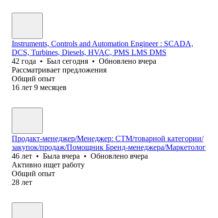
Instruments, Controls and Automation Engineer : SCADA,
DCS, Turbines, Diesels, HVAC, PMS LMS DMS
42
года
•
Был
сегодня
•
Обновлено
вчера
Рассматривает предложения
Общий опыт
16
лет
9
месяцев
Продакт-менеджер/Менеджер: СТМ/товарной категории/
закупок/продаж/Помощник Бренд-менеджера/Маркетолог
46
лет
•
Была
вчера
•
Обновлено
вчера
Активно ищет работу
Общий опыт
28
лет