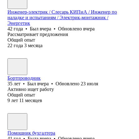
Инженер-электрик / Слесарь КИПиА / Инженер по
наладке и испытаниям / Электрик-монтажник /
Энергетик
42
года
•
Был
вчера
•
Обновлено
вчера
Рассматривает предложения
Общий опыт
22
года
3
месяца
Бортпроводник
35
лет
•
Был
вчера
•
Обновлено
23 июля
Активно ищет работу
Общий опыт
9
лет
11
месяцев
Помощник бухгалтера
41
год
•
Была
вчера
•
Обновлено
вчера