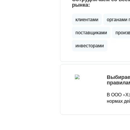
рынка:
клиентами
органами 
поставщиками
произ
инвесторами
Выбирае
правила
В ООО «Хэ
нормах де