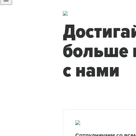
Достига
больше 
с нами
Сотрудничаем со все