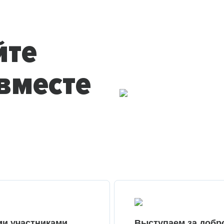
йте
вместе
ми участниками
Выступаем за добр