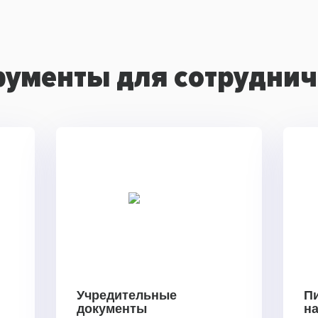
рументы для сотруднич
Учредительные
П
документы
н