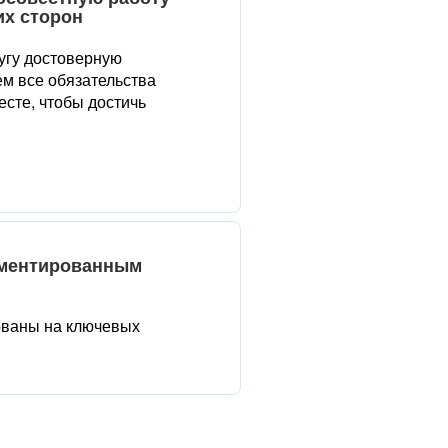
их сторон
угу достоверную
м все обязательства
сте, чтобы достичь
аментированным
ованы на ключевых