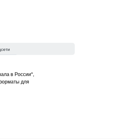
цсети
ала в России*,
 форматы для