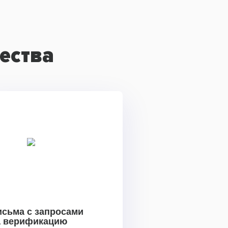
ества
исьма с запросами
а верификацию