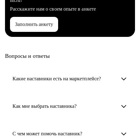
hh.ru?
Расскажите нам о своем опыте в анкете
Заполнить анкету
Вопросы и ответы
Какие наставники есть на маркетплейсе?
Карьерные наставники — это HR-
специалисты, карьерные консультанты,
Как мне выбрать наставника?
психологи, резюмерайтеры и менторы.
Умный поиск поможет в три клика выбрать
Менторы работают в ИТ, дизайне, других
наставника для достижения вашей цели.
С чем может помочь наставник?
узкоспециализированных сферах. Они