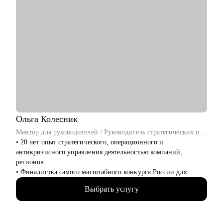
Ольга
Колесник
Ментор для руководителей / Руководитель стратегических проектов / ex-Сбер, МТС
• 20 лет опыт стратегического, операционного и
антикризисного управления деятельностью компаний,
регионов.
• Финалистка самого масштабного конкурса России для
управленцев «Лидеры России 2023».
Выбрать услугу
• Успешный опыт управления персоналом численностью до
2000 человек
• Опыт проведения обучающих программ, включая коучинг и
индивидуальные сессии.