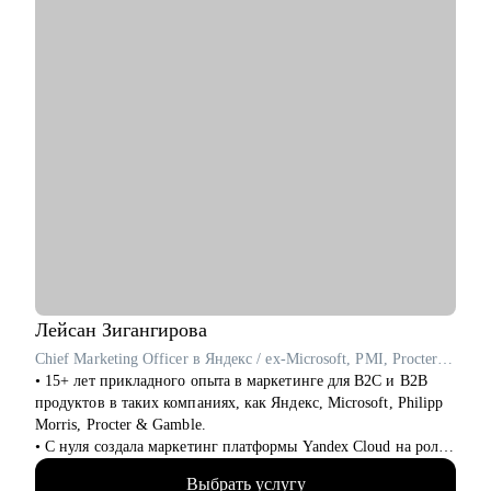
Лейсан
Зигангирова
Chief Marketing Officer в Яндекс / ex-Microsoft, PMI, Procter & Gamble
• 15+ лет прикладного опыта в маркетинге для B2C и B2B
продуктов в таких компаниях, как Яндекс, Microsoft, Philipp
Morris, Procter & Gamble.
• С нуля создала маркетинг платформы Yandex Cloud на роли
Сhief Marketing Officer, превратив за 5 лет продукт в
Выбрать услугу
крупнейшую облачную платформу в России и сделав из