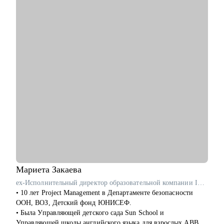
С чем помогу:
• Сделать сильное резюме, которое Вас выделит среди тысяч
кандидатов
• Расскажу как успешно пройти интервью с возможностью
тренировки на реальных вопросах и кейсах
• Помогу с сопроводительным письмом чтобы Вы стали
заметнее среди других кандидатов на вакансию
• Дам проверенные советы как искать работу
• Помогу понять куда и как перейти в другую сферу карьеры,
если текущая уже не драйвит
• Как перейти в направление project менеджмента, строить
свой карьерный трек
Кому могу помочь:
• Специалистам в сфере маркетинга, IT, продаж
Мариета
Закаева
ex-Исполнительный директор образовательной компании ITEC
• 10 лет Project Management в Департаменте безопасности
ООН, ВОЗ, Детский фонд ЮНИСЕФ.
• Была Управляющей детского сада Sun School и
Управляющей школы английского языка для взрослых ABBA