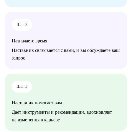
• Сформулировать карьерную цель и разработать план для ее
достижения.
Кому могу помочь:
Шаг 2
• Специалистам всех уровней в сфере образования и смежных
областей.
• Менеджерам по продажам и по работе с клиентами.
Назначаете время
• Руководителям бизнеса, отделов.
• Новичкам, кто только начинает свой путь.
Наставник связывается с вами, и вы обсуждаете ваш
• Опытным специалистам, которые хотят сделать шаг вперед в
запрос
своей карьере.
Шаг 3
Наставник помогает вам
Даёт инструменты и рекомендации, вдохновляет
на изменения в карьере