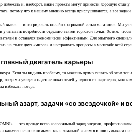
о избежать и, наоборот, какие проекты могут принести хорошую отдачу.
отать, потому что к нашему мнению всегда прислушиваются, а все задач
й вызов — интегрировать онлайн с огромной сетью магазинов. Мы учи
и учитывать потребности отдельно взятой торговой точки. Хотим, чтобы
вателей и оставался экономически эффективным. Для опытного специали
ать на стыке двух «миров» и настраивать процессы в масштабе всей стра
 главный двигатель карьеры
льтура. Если ты видишь проблему, то можешь прямо сказать об этом топ-
, когда мы увидели падение показателей у одного из партнеров, моя ко
ла избежать потерь.
ный азарт, задачи «со звездочкой» и 
 OMNI» — это прежде всего колоссальный заряд энергии, профессиональн
дачи кажутся невыполнимыми, мы с командой садимся и придумываем нес