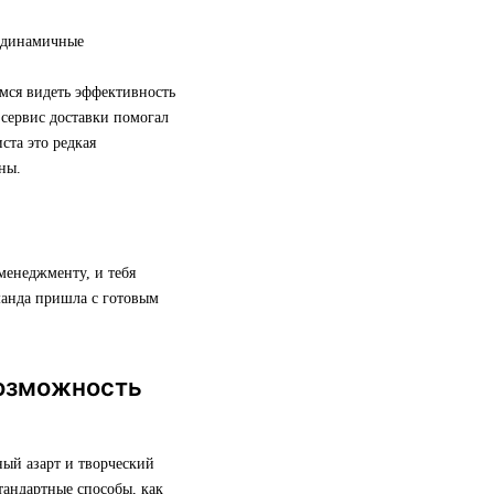
и динамичные
мся видеть эффективность
 сервис доставки помогал
ста это редкая
ны.
менеджменту, и тебя
манда пришла с готовым
возможность
ый азарт и творческий
тандартные способы, как