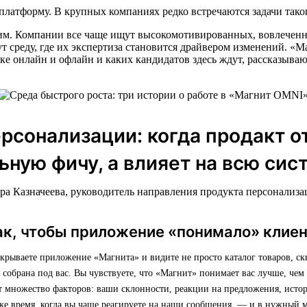
платформу. В крупных компаниях редко встречаются задачи тако
ним. Компании все чаще ищут высокомотивированных, вовлеченн
ут среду, где их экспертиза становится драйвером изменений. 
ке онлайн и офлайн и каких кандидатов здесь ждут, рассказыва
рсонализации: когда продакт о
льную фичу, а влияет на всю сис
ра Казначеева, руководитель направления продукта персонализ
ак, чтобы приложение «понимало» клие
ткрываете приложение «Магнита» и видите не просто каталог товаров, с
я собрана под вас. Вы чувствуете, что «Магнит» понимает вас лучше, чем
т множество факторов: ваши склонности, реакции на предложения, исто
же время, когда вы чаще реагируете на наши сообщения, — и в нужный 