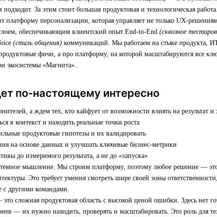
м подходит. За этим стоит большая продуктовая и технологическая работа
т платформу персонализации, которая управляет не только UX-решениям
слоем, обеспечивающим клиентский опыт End-to-End
(сквозное тестиров
Voice
(стиль общения)
коммуникаций. Мы работаем на стыке продукта, ИТ
продуктовые фичи, а про платформу, на которой масштабируются все кл
ри экосистемы «Магнита».
дет по-настоящему интересно
ителей, а ждем тех, кто кайфует от возможности влиять на результат и 
ься в контекст и находить реальные точки роста
сильные продуктовые гипотезы и их валидировать
ния на основе данных и улучшать ключевые бизнес-метрики
тивы до измеримого результата, а не до «запуска»
стемное мышление. Мы строим платформу, поэтому любое решение — это
итектуры. Это требует умения смотреть шире своей зоны ответственности
ке с другими командами.
 это сложная продуктовая область с высокой ценой ошибки. Здесь нет г
иев — их нужно находить, проверять и масштабировать. Это роль для те