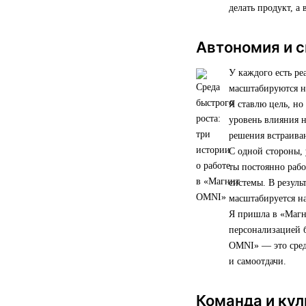
делать продукт, а 
Автономия и с
У каждого есть ре
масштабируются н
Я ставлю цель, но
уровень влияния н
решения встраива
С одной стороны, 
ты постоянно рабо
системы. В резуль
масштабируется на
Я пришла в «Магни
персонализацией б
OMNI» — это среда
и самоотдачи.
Команда и кул