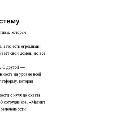
истему
ативы, которые
, зато есть огромный
вает свой домен, но все
т. С другой —
енность на уровне всей
латформу, которая
ости с нуля до охвата
50 сотрудников. «Магнит
 вовлеченности