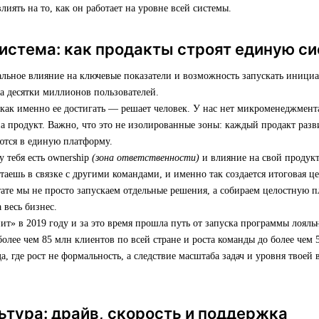
влиять на то, как он работает на уровне всей системы.
истема: как продакты строят единую с
альное влияние на ключевые показатели и возможность запускать иници
а десятки миллионов пользователей.
 как именно ее достигать — решает человек. У нас нет микроменеджмента
а продукт. Важно, что это не изолированные зоны: каждый продакт разви
ются в единую платформу.
у тебя есть ownership
(зона ответственности)
и влияние на свой продук
таешь в связке с другими командами, и именно так создается итоговая ц
тате мы не просто запускаем отдельные решения, а собираем целостную п
 весь бизнес.
т» в 2019 году и за это время прошла путь от запуска программы лояльн
олее чем 85 млн клиентов по всей стране и роста команды до более чем 
, где рост не формальность, а следствие масштаба задач и уровня твоей
ьтура: драйв, скорость и поддержка