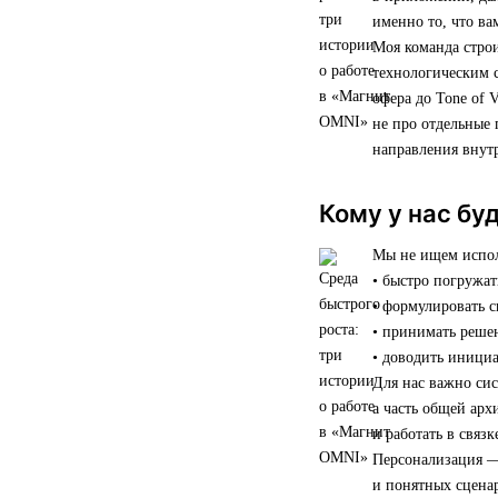
именно то, что ва
Моя команда строи
технологическим 
офера до Tone of 
не про отдельные 
направления внут
Кому у нас бу
Мы не ищем исполн
• быстро погружат
• формулировать 
• принимать реше
• доводить инициа
Для нас важно си
а часть общей арх
и работать в связ
Персонализация —
и понятных сценар