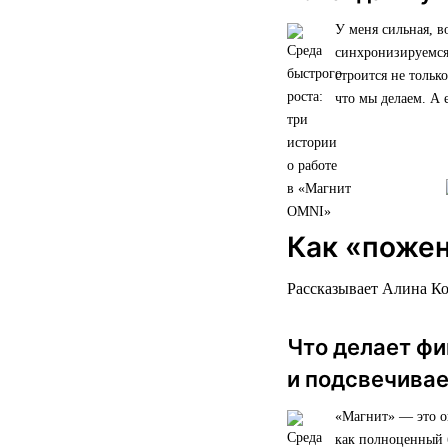
У меня сильная, в
синхронизируемся,
строится не тольк
что мы делаем. А
Как «пожен
Рассказывает Алина К
Что делает ф
и подсвечива
«Магнит» — это ог
как полноценный 