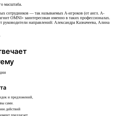
го масштаба.
ых сотрудников — так называемых А-игроков (от англ. A-
«Магнит OMNI» заинтересован именно в таких профессионалах.
ют руководители направлений: Александра Казначеева, Алина
твечает
тему
ации
нта
кидок и предложений,
 вы сами.
рию действий
момент предлагает