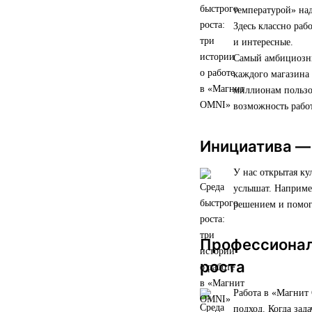
температурой» над
Здесь классно раб
и интересные.
Самый амбициозны
каждого магазина 
миллионам пользо
возможность работ
Инициатива —
У нас открытая ку
услышат. Например
решением и помог
Профессиональ
роста
Работа в «Магнит
подход. Когда за