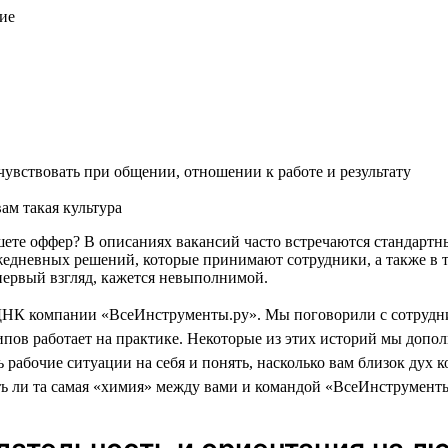
ие
увствовать при общении, отношении к работе и результату
ам такая культура
пишете оффер? В описаниях вакансий часто встречаются стандар
жедневных решений, которые принимают сотрудники, а также в т
а первый взгляд, кажется невыполнимой.
ДНК компании «ВсеИнструменты.ру». Мы поговорили с сотрудни
пов работает на практике. Некоторые из этих историй мы доп
 рабочие ситуации на себя и понять, насколько вам близок дух 
ть ли та самая «химия» между вами и командой «ВсеИнструменты