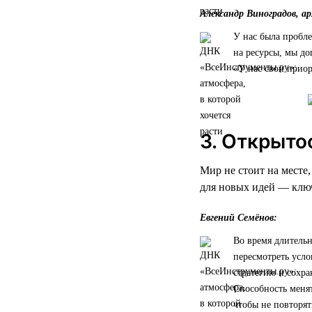
Александр Виноградов, а
У нас была пробле
на ресурсы, мы до
«У нас свои приор
3. Открыто
Мир не стоит на месте
для новых идей — ключ
Евгений Семёнов:
Во время длительн
пересмотреть усло
стратегию и сохра
Способность менят
чтобы не повторят