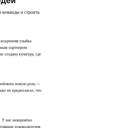
юдей
и команды и строить
 искренняя улыбка
жным партнером.
 создана культура, где
пробовать новую роль —
даже не предполагал, что
. У нас невероятно
стоящим руководителем.