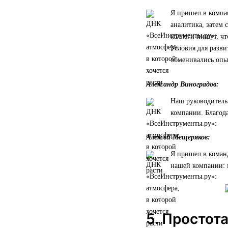
Я пришел в компан
аналитика, затем 
коллеги пишут, чт
Условия для разви
обменивались опы
Александр Виноградов:
Наш руководитель 
компании. Благода
Алексей Мещеряков:
Я пришел в коман
нашей компании: 
5. Простот