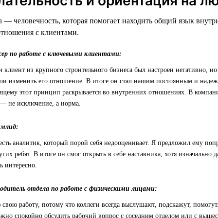
лательность и ориентация на л
 — человечность, которая помогает находить общий язык внутр
отношения с клиентами.
жер по работе с ключевыми клиентами:
ч клиент из крупного строительного бизнеса был настроен негативно, но
ли изменить его отношение. В итоге он стал нашим постоянным и наде
ящему этот принцип раскрывается во внутренних отношениях. В компании
— не исключение, а норма.
имлид:
есть аналитик, который порой себя недооценивает. Я предложил ему по
угих ребят. В итоге он смог открыть в себе наставника, хотя изначально 
ь интересно.
водитель отдела по работе с физическими лицами:
свою работу, потому что коллеги всегда выслушают, подскажут, помогут
можно спокойно обсудить рабочий вопрос с соседним отделом или с выше