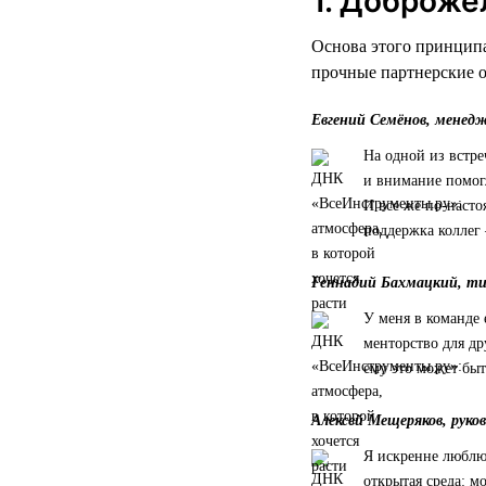
1. Доброже
Основа этого принципа
прочные партнерские 
Евгений Семёнов, менед
На одной из встре
и внимание помог
И все же по-насто
поддержка коллег 
Геннадий Бахмацкий, т
У меня в команде 
менторство для др
ему это может быт
Алексей Мещеряков, руко
Я искренне люблю 
открытая среда: 