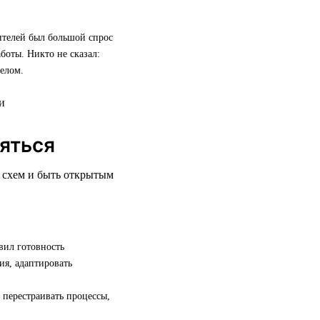
дителей был большой спрос
боты. Никто не сказал:
елом.
няться
х схем и быть открытым
вил готовность
ия, адаптировать
 перестраивать процессы,