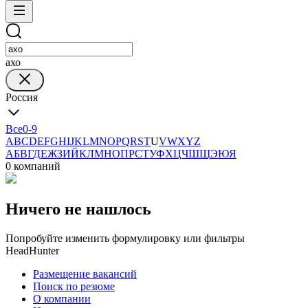
ахо
Россия
Все
0-9
A
B
C
D
E
F
G
H
I
J
K
L
M
N
O
P
Q
R
S
T
U
V
W
X
Y
Z
А
Б
В
Г
Д
Е
Ж
З
И
Й
К
Л
М
Н
О
П
Р
С
Т
У
Ф
Х
Ц
Ч
Ш
Щ
Э
Ю
Я
0 компаний
Ничего не нашлось
Попробуйте изменить формулировку или фильтры
HeadHunter
Размещение вакансий
Поиск по резюме
О компании