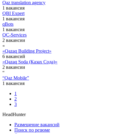
Qaz translation agency
1 вакансия
QBI Expert
1 вакансия
qBots
1 вакансия
QC-Services
2 вакансии
«
«Qazaq Building Project»
6 вакансий
«Qazaq Soda (Казах Сода)»
2 вакансии
“
“Qaz Mobile”
1 вакансия
1
2
3
HeadHunter
Размещение вакансий
Поиск по резюме