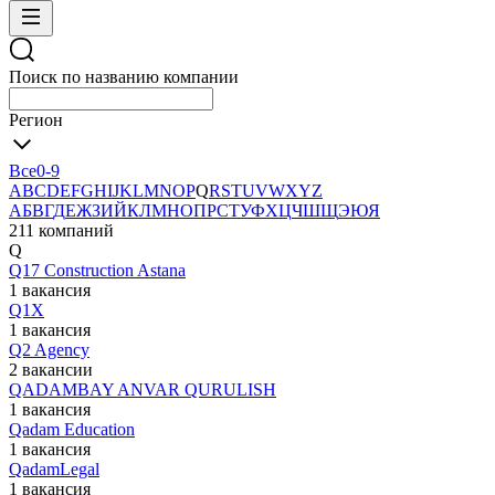
Поиск по названию компании
Регион
Все
0-9
A
B
C
D
E
F
G
H
I
J
K
L
M
N
O
P
Q
R
S
T
U
V
W
X
Y
Z
А
Б
В
Г
Д
Е
Ж
З
И
Й
К
Л
М
Н
О
П
Р
С
Т
У
Ф
Х
Ц
Ч
Ш
Щ
Э
Ю
Я
211 компаний
Q
Q17 Construction Astana
1 вакансия
Q1X
1 вакансия
Q2 Agency
2 вакансии
QADAMBAY ANVAR QURULISH
1 вакансия
Qadam Education
1 вакансия
QadamLegal
1 вакансия