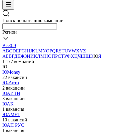
Поиск по названию компании
Регион
Все
0-9
A
B
C
D
E
F
G
H
I
J
K
L
M
N
O
P
Q
R
S
T
U
V
W
X
Y
Z
А
Б
В
Г
Д
Е
Ж
З
И
Й
К
Л
М
Н
О
П
Р
С
Т
У
Ф
Х
Ц
Ч
Ш
Щ
Э
Ю
Я
1 177 компаний
Ю
ЮMoney
22 вакансии
Ю-Авто
2 вакансии
ЮАЙТИ
3 вакансии
ЮАК+
1 вакансия
ЮАМЕТ
10 вакансий
ЮАП РУС
1 вакансия