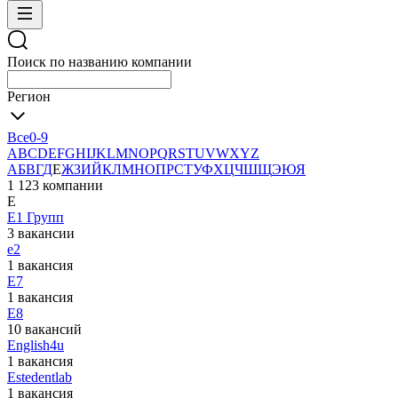
Поиск по названию компании
Регион
Все
0-9
A
B
C
D
E
F
G
H
I
J
K
L
M
N
O
P
Q
R
S
T
U
V
W
X
Y
Z
А
Б
В
Г
Д
Е
Ж
З
И
Й
К
Л
М
Н
О
П
Р
С
Т
У
Ф
Х
Ц
Ч
Ш
Щ
Э
Ю
Я
1 123 компании
Е
Е1 Групп
3 вакансии
е2
1 вакансия
Е7
1 вакансия
Е8
10 вакансий
Еnglish4u
1 вакансия
Еstedentlab
1 вакансия