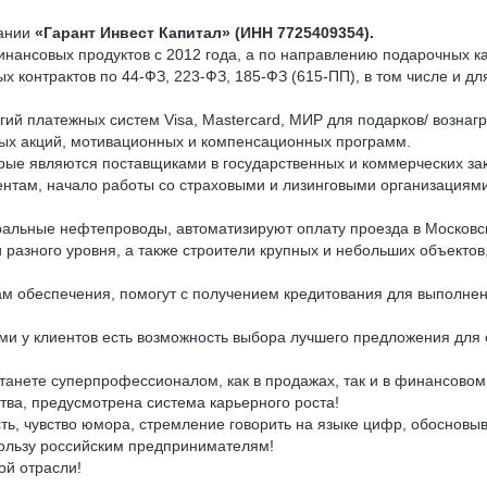
пании
«Гарант Инвест Капитал» (ИНН 7725409354).
нансовых продуктов с 2012 года, а по направлению подарочных кар
х контрактов по 44-ФЗ, 223-ФЗ, 185-ФЗ (615-ПП), в том числе и дл
гий платежных систем Visa, Mastercard, МИР для подарков/ вознаг
ых акций, мотивационных и компенсационных программ.
рые являются поставщиками в государственных и коммерческих зак
нтам, начало работы со страховыми и лизинговыми организациям
альные нефтепроводы, автоматизируют оплату проезда в Московск
 разного уровня, а также строители крупных и небольших объекто
 обеспечения, помогут с получением кредитования для выполнени
ами у клиентов есть возможность выбора лучшего предложения для 
танете суперпрофессионалом, как в продажах, так и в финансовом
ства, предусмотрена система карьерного роста!
ь, чувство юмора, стремление говорить на языке цифр, обосновыва
ользу российским предпринимателям!
ой отрасли!