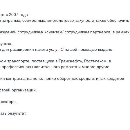
т с 2007 года.
я закрытых, совместных, многолотовых закупок, а также обеспечить
раждений сотрудникам/ клиентам/ сотрудникам партнёров, в рамках
упках.
и для расширения пакета услуг. С нашей помощью выдано
ом транспорте, поставщики в Транснефть, Ростелеком, в
в, профессионалы капитального ремонта и многие другие
я контракта, на пополнение оборотных средств, иных кредитов
своей организации.
 секторе.
ть результат.