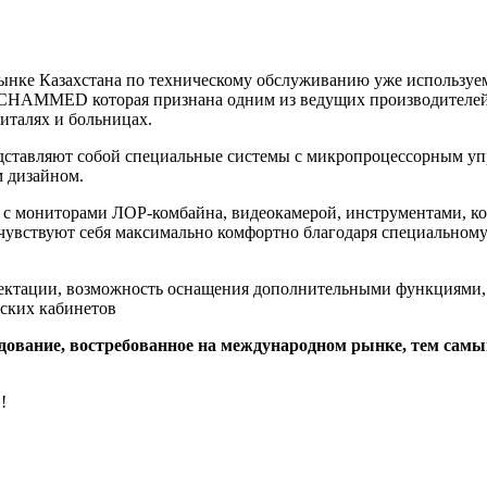
ке Казахстана по техническому обслуживанию уже используемо
AMMED которая признана одним из ведущих производителей и
италях и больницах.
авляют собой специальные системы с микропроцессорным уп
 дизайном.
мониторами ЛОР-комбайна, видеокамерой, инструментами, котор
 чувствуют себя максимально комфортно благодаря специальному 
ации, возможность оснащения дополнительными функциями, н
ских кабинетов
дование, востребованное на международном рынке, тем сам
!