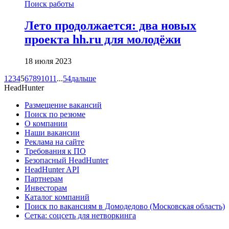
Поиск работы
Лето продолжается: два новых
проекта hh.ru для молодёжи
18 июля 2023
1
2
3
4
5
6
7
8
9
10
11
...
54
дальше
HeadHunter
Размещение вакансий
Поиск по резюме
О компании
Наши вакансии
Реклама на сайте
Требования к ПО
Безопасный HeadHunter
HeadHunter API
Партнерам
Инвесторам
Каталог компаний
Поиск по вакансиям в Домодедово (Московская область)
Сетка: соцсеть для нетворкинга