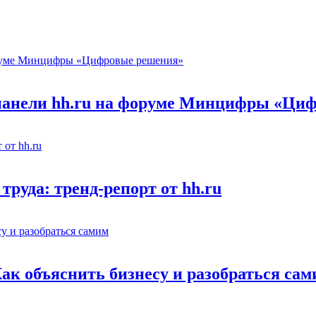
 панели hh.ru на форуме Минцифры «Ци
труда: тренд-репорт от hh.ru
Как объяснить бизнесу и разобраться са