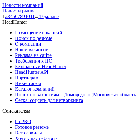
Новости компаний
Новости рынка
1
2
3
4
5
6
7
8
9
10
11
...
47
дальше
HeadHunter
Размещение вакансий
Поиск по резюме
О компании
Наши вакансии
Реклама на сайте
Требования к ПО
Безопасный HeadHunter
HeadHunter API
Партнерам
Инвесторам
Каталог компаний
Поиск по вакансиям в Домодедово (Московская область)
Сетка: соцсеть для нетворкинга
Соискателям
hh PRO
Готовое резюме
Все сервисы
Хочу у вас работать