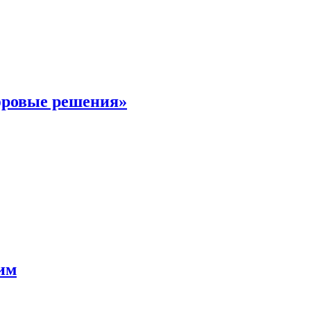
фровые решения»
мим