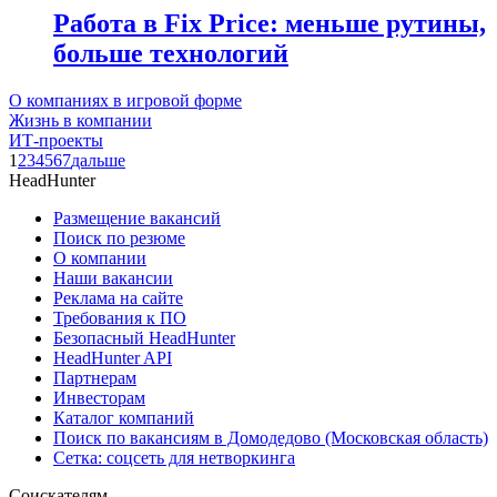
Работа в Fix Price: меньше рутины,
больше технологий
О компаниях в игровой форме
Жизнь в компании
ИТ-проекты
1
2
3
4
5
6
7
дальше
HeadHunter
Размещение вакансий
Поиск по резюме
О компании
Наши вакансии
Реклама на сайте
Требования к ПО
Безопасный HeadHunter
HeadHunter API
Партнерам
Инвесторам
Каталог компаний
Поиск по вакансиям в Домодедово (Московская область)
Сетка: соцсеть для нетворкинга
Соискателям