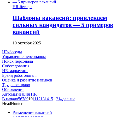
HR-беседы
Шаблоны вакансий: привлекаем
сильных кандидатов — 5 примеров
вакансий
10 октября 2025
HR-беседы
Управление персоналом
Поиск персонала
Собеседования
HR-маркетинг
Бренд работодателя
Оценка и развитие навыков
Трудовое право
Обновления
Автоматизация HR
В начало
5
6
7
8
9
10
11
12
13
14
15
...
214
дальше
HeadHunter
Размещение вакансий