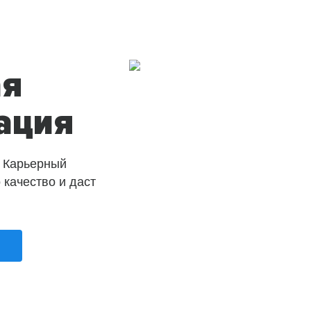
ая
ация
 Карьерный
о качество и даст