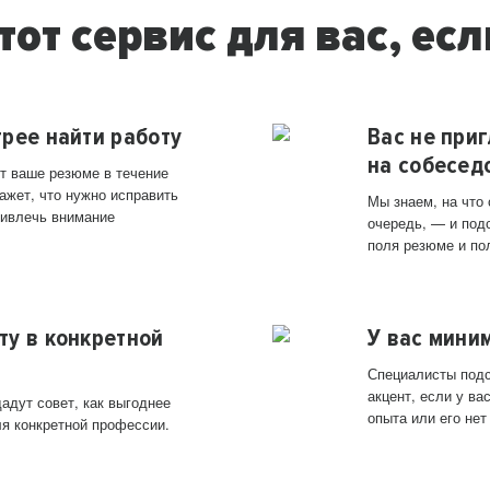
тот сервис для вас, есл
трее найти работу
Вас не при
на собесед
т ваше резюме в течение
ажет, что нужно исправить
Мы знаем, на что
ривлечь внимание
очередь, — и под
поля резюме и по
ту в конкретной
У вас мини
Специалисты подс
акцент, если у в
адут совет, как выгоднее
опыта или его нет
ля конкретной профессии.