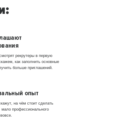
и:
глашают
ования
 смотрят рекрутеры в первую
скажем, как заполнить основные
лучить больше приглашений.
мальный опыт
кажут, на чём стоит сделать
ас мало профессионального
 вовсе.