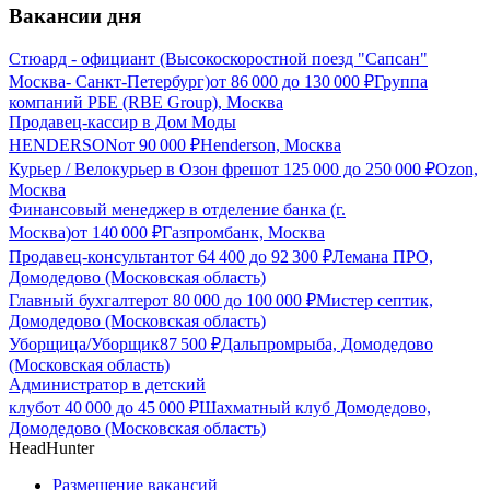
Вакансии дня
Стюард - официант (Высокоскоростной поезд "Сапсан"
Москва- Санкт-Петербург)
от
86 000
до
130 000
₽
Группа
компаний РБЕ (RBE Group), Москва
Продавец-кассир в Дом Моды
HENDERSON
от
90 000
₽
Henderson, Москва
Курьер / Велокурьер в Озон фреш
от
125 000
до
250 000
₽
Ozon,
Москва
Финансовый менеджер в отделение банка (г.
Москва)
от
140 000
₽
Газпромбанк, Москва
Продавец-консультант
от
64 400
до
92 300
₽
Лемана ПРО,
Домодедово (Московская область)
Главный бухгалтер
от
80 000
до
100 000
₽
Мистер септик,
Домодедово (Московская область)
Уборщица/Уборщик
87 500
₽
Дальпромрыба, Домодедово
(Московская область)
Администратор в детский
клуб
от
40 000
до
45 000
₽
Шахматный клуб Домодедово,
Домодедово (Московская область)
HeadHunter
Размещение вакансий