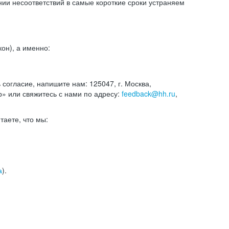
и несоответствий в самые короткие сроки устраняем
он), а именно:
ь согласие, напишите нам: 125047, г. Москва,
р» или свяжитесь с нами по адресу:
feedback@hh.ru
,
итаете, что мы:
а
).