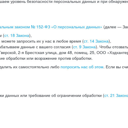
аем уровень безопасности персональных данных и при обнаружени
альным законом №
152-ФЗ
«О персональных данных»
(далее — Зак
м (
ст. 18 Закона
),
можете запросить их у нас в любое время (
ст. 14 Закона
),
абатываем данные с вашего согласия (
ст. 9 Закона
). Чтобы отозват
верской, 2-я Брестская улица, дом 48, помещ. 25, ООО «Хэдханте
ние обработки или возражение против обработки.
далить их самостоятельно либо
попросить нас об этом
. Если вы сч
ки данных или требование об ограничении обработки (
ст. 21 Закон