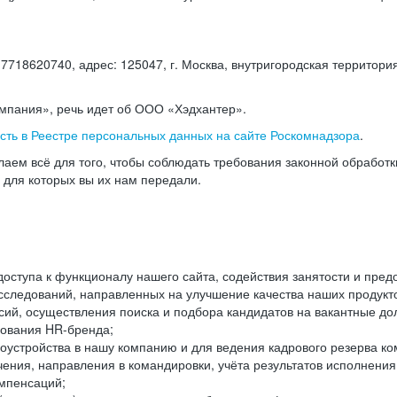
18620740, адрес: 125047, г. Москва, внутригородская территория
омпания», речь идет об ООО «Хэдхантер».
есть в Реестре персональных данных на сайте Роскомнадзора
.
аем всё для того, чтобы соблюдать требования законной обработ
, для которых вы их нам передали.
ступа к функционалу нашего сайта, содействия занятости и пред
следований, направленных на улучшение качества наших продуктов
ий, осуществления поиска и подбора кандидатов на вакантные дол
ования HR-бренда;
оустройства в нашу компанию и для ведения кадрового резерва ко
чения, направления в командировки, учёта результатов исполнени
омпенсаций;