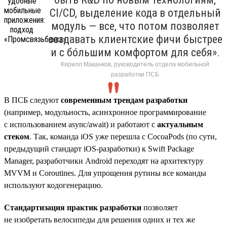
CI/CD, выделение кода в отдельный
модуль — все, что потом позволяет
создавать клиентские фичи быстрее
и с бóльшим комфортом для себя».
Кирилл Маканков, руководитель отдела мобильной
разработки ПСБ
В ПСБ следуют
современным трендам разработки
(например, модульность, асинхронное программирование
с использованием async/await) и работают с
актуальным
стеком
. Так, команда iOS уже перешла с CocoaPods (по сути,
предыдущий стандарт iOS-разработки) к Swift Package
Manager, разработчики Android переходят на архитектуру
MVVM и Coroutines. Для упрощения рутины все команды
используют кодогенерацию.
Стандартизация практик разработки
позволяет
не изобретать велосипеды для решения одних и тех же