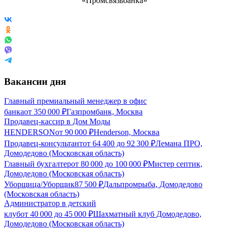
Вакансии дня
Главный премиальный менеджер в офис
банка
от
350 000
₽
Газпромбанк, Москва
Продавец-кассир в Дом Моды
HENDERSON
от
90 000
₽
Henderson, Москва
Продавец-консультант
от
64 400
до
92 300
₽
Лемана ПРО,
Домодедово (Московская область)
Главный бухгалтер
от
80 000
до
100 000
₽
Мистер септик,
Домодедово (Московская область)
Уборщица/Уборщик
87 500
₽
Дальпромрыба, Домодедово
(Московская область)
Администратор в детский
клуб
от
40 000
до
45 000
₽
Шахматный клуб Домодедово,
Домодедово (Московская область)