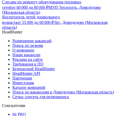
Слесарь по ремонту оборудования тепловых
сетей
от
60 000
до
80 000
₽
МУП Теплосеть, Домодедово
(Московская область)
Воспитатель детей дошкольного
возраста
от
55 000
до
60 000
₽
Лес, Домодедово (Московская
область)
HeadHunter
Размещение вакансий
Поиск по резюме
О компании
Наши вакансии
Реклама на сайте
Требования к ПО
Безопасный HeadHunter
HeadHunter API
Партнерам
Инвесторам
Каталог компаний
Поиск по вакансиям в Домодедово (Московская область)
Сетка: соцсеть для нетворкинга
Соискателям
hh PRO