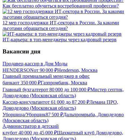
Как бесплатно обучиться востребованной профессии?
12 мер господдержки ИТ-сектора в России. За какими
льготами обращаться сегодня?
ИТ-карьера: в топ-менеджеры через кадровый резерв
Вакансии дня
Продавец-кассир в Дом Моды
HENDERSON
от
90 000
₽
Henderson, Москва
Главный премиальный менеджер в офис
банка
от
350 000
₽
Газпромбанк, Москва
Главный бухгалтер
от
80 000
до
100 000
₽
Мистер септик,
Домодедово (Московская область)
Кассир-консультант
от
61 000
до
87 200
₽
Лемана ПРО,
Домодедово (Московская область)
Уборщица/Уборщик
87 500
₽
Дальпромрыба, Домодедово
(Московская область)
Администратор в детский
клуб
от
40 000
до
45 000
₽
Шахматный клуб Домодедово,
Домодедово (Московская область)