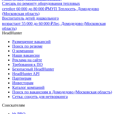
Слесарь по ремонту оборудования тепловых
сетей
от
60 000
до
80 000
₽
МУП Теплосеть, Домодедово
(Московская область)
Воспитатель детей дошкольного
возраста
от
55 000
до
60 000
₽
Лес, Домодедово (Московская
область)
HeadHunter
Размещение вакансий
Поиск по резюме
О компании
Наши вакансии
Реклама на сайте
Требования к ПО
Безопасный HeadHunter
HeadHunter API
Партнерам
Инвесторам
Каталог компаний
Поиск по вакансиям в Домодедово (Московская область)
Сетка: соцсеть для нетворкинга
Соискателям
hh PRO